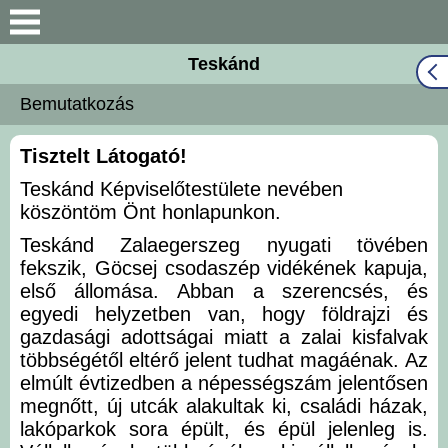
Keresés
Teskánd
Közös Önkormányzati
Bemutatkozás
Hivatal
Tisztelt Látogató!
Naptár
Teskánd Képviselőtestülete nevében
Választási információk
köszöntöm Önt honlapunkon.
Teskánd Zalaegerszeg nyugati tövében
Bemutatkozás
fekszik, Göcsej csodaszép vidékének kapuja,
első állomása. Abban a szerencsés, és
egyedi helyzetben van, hogy földrajzi és
Falutörténet
gazdasági adottságai miatt a zalai kisfalvak
többségétől eltérő jelent tudhat magáénak. Az
Hírek
elmúlt évtizedben a népességszám jelentősen
megnőtt, új utcák alakultak ki, családi házak,
Önkormányzat
lakóparkok sora épült, és épül jelenleg is.