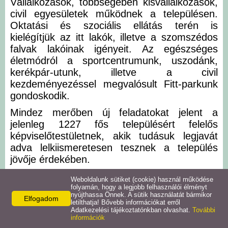
Vállalkozások, többségében kisvállalkozások,
civil egyesületek működnek a településen.
Intézmények
Oktatási és szociális ellátás terén is
kielégítjük az itt lakók, illetve a szomszédos
Pályázatok
falvak lakóinak igényeit. Az egészséges
életmódról a sportcentrumunk, uszodánk,
Galéria
kerékpár-utunk, illetve a civil
kezdeményezéssel megvalósult Fitt-parkunk
Civil szervezetek
gondoskodik.
Mindez merőben új feladatokat jelent a
Szolgáltatások
jelenleg 1227 fős településért felelős
képviselőtestületnek, akik tudásuk legjavát
adva lelkiismeretesen tesznek a település
Helyi vállalkozások
jövője érdekében.
Remélem, hogy hasznos információkkal
Letöltések
Weboldalunk sütiket (cookie) használ működése
tudunk szolgálni mindazoknak akik valamilyen
folyamán, hogy a legjobb felhasználói élményt
nyújthassa Önnek. A sütik használatát bármikor
ügy intézéséhez szeretnék igénybe venni a
Elfogadom
Helyi kiadványok
letilthatja! Bővebb információkat erről
honlapot, illetve azoknak is, akik szeretnének
Adatkezelési tájékoztatónkban olvashat.
További
információk
megismerkedni településünkkel. Igyekszünk