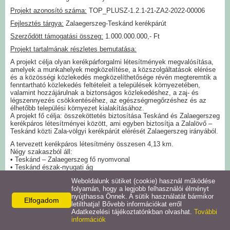
Projekt azonosító száma:
TOP_PLUSZ-1.2.1-21-ZA2-
2022-00006
Intézmények
Fejlesztés tárgya:
Zalaegerszeg-Teskánd kerékpárút
Szerződött támogatási összeg:
1.000.000.000,- Ft
Pályázatok
Projekt tartalmának részletes bemutatása:
A projekt célja olyan kerékpárforgalmi létesítmények megvalósítása,
Galéria
amelyek a munkahelyek megközelítése, a közszolgáltatások elérése
és a közösségi közlekedés megközelíthetősége révén megteremtik a
fenntartható közlekedés feltételeit a települések környezetében,
valamint hozzájárulnak a biztonságos közlekedéshez, a zaj- és
Civil szervezetek
légszennyezés csökkentéséhez, az egészségmegőrzéshez és az
élhetőbb települési környezet kialakításához.
A projekt fő célja: összeköttetés biztosítása Teskánd és Zalaegerszeg
Szolgáltatások
kerékpáros létesítményei között, ami egyben biztosítja a Zalalövő –
Teskánd közti Zala-völgyi kerékpárút elérését Zalaegerszeg irányából.
A tervezett kerékpáros létesítmény összesen 4,13 km.
Helyi vállalkozások
Négy szakaszból áll:
• Teskánd – Zalaegerszeg fő nyomvonal
• Teskánd észak-nyugati ág
• Andráshidai ág
Letöltések
Weboldalunk sütiket (cookie) használ működése
• Ebergényi ág
folyamán, hogy a legjobb felhasználói élményt
A projekt Európai uniós forrásból valósul meg.
nyújthassa Önnek. A sütik használatát bármikor
Elfogadom
Helyi kiadványok
letilthatja! Bővebb információkat erről
Adatkezelési tájékoztatónkban olvashat.
További
információk