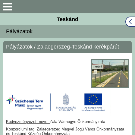
Keresés
Teskánd
Közös Önkormányzati
Pályázatok
Hivatal
Pályázatok
/ Zalaegerszeg-Teskánd kerékpárút
Naptár
Választási információk
Bemutatkozás
Falutörténet
Hírek
Kedvezményezett neve:
Zala Vármegye Önkormányzata
Önkormányzat
Konzorciumi tag
: Zalaegerszeg Megyei Jogú Város Önkormányzata
és Teskánd Község Önkormányzata