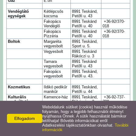
Gáz
E.on
Intézmények
Vendéglátó
Kétlépcsős
8991 Teskánd,
egységek
kocsma
Petőfi u. 43
Fakopács
8991 Teskánd
+36-92/370-
Pályázatok
Vendéglő
Petőfi u. 40
018
Fakopács
8991 Teskánd
+36-92/370-
Pizzéria
Petőfi u. 40
018
Galéria
Boltok
Margaréta
8991 Teskánd,
vegyesbolt
Sport u. 5.
Vegyesbolt
8991 Teskánd
Civil szervezetek
Rákóczi u. 3
Tamara
8991 Teskánd
vegyesbolt
Petőfi u. 43
Fakopács
8991 Teskánd,
Szolgáltatások
vegyesbolt
Petőfi u. 43.
Kozmetikus
Ildikó pedikűr
8991 Teskánd,
Helyi vállalkozások
manikűr
Petőfi u. 44
Kulturális
Kemence-ház
8991 Teskánd,
+36-92-737-
szolgáltatás.
Rákóczi u. 3.
780
Letöltések
Internet,
Weboldalunk sütiket (cookie) használ működése
folyamán, hogy a legjobb felhasználói élményt
nyújthassa Önnek. A sütik használatát bármikor
Elfogadom
Helyi kiadványok
Facebook
X
letilthatja! Bővebb információkat erről
Adatkezelési tájékoztatónkban olvashat.
További
információk