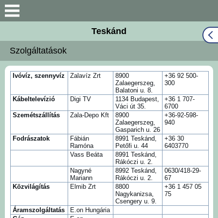
Keresés
Teskánd
Közös Önkormányzati
Szolgáltatások
Hivatal
Naptár
Ivóvíz, szennyvíz
Zalavíz Zrt
8900
+36 92 500-
Zalaegerszeg,
300
Balatoni u. 8.
Kábeltelevízió
Digi TV
1134 Budapest,
+36 1 707-
Választási információk
Váci út 35.
6700
Szemétszállítás
Zala-Depo Kft
8900
+36-92-598-
Zalaegerszeg,
940
Bemutatkozás
Gasparich u. 26
Fodrászatok
Fábián
8991 Teskánd,
+36 30
Ramóna
Petőfi u. 44
6403770
Falutörténet
Vass Beáta
8991 Teskánd,
Rákóczi u. 2.
Nagyné
8992 Teskánd,
0630/418-29-
Mariann
Rákóczi u. 2.
67
Hírek
Közvilágítás
Elmib Zrt
8800
+36 1 457 05
Nagykanizsa,
75
Csengery u. 9.
Önkormányzat
Áramszolgáltatás
E.on Hungária