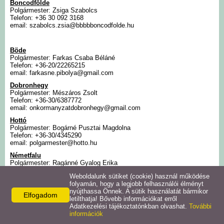
Boncodfölde
Polgármester: Zsiga Szabolcs
Intézmények
Telefon: +36 30 092 3168
email: szabolcs.zsia@bbbbboncodfolde.hu
Pályázatok
Böde
Polgármester: Farkas Csaba Béláné
Telefon: +36-20/22265215
Galéria
email: farkasne.pibolya@gmail.com
Dobronhegy
Civil szervezetek
Polgármester: Mészáros Zsolt
Telefon: +36-30/6387772
email: onkormanyzatdobronhegy@gmail.com
Szolgáltatások
Hottó
Polgármester: Bogárné Pusztai Magdolna
Telefon: +36-30/4345290
email: polgarmester@hotto.hu
Helyi vállalkozások
Németfalu
Polgármester: Ragánné Gyalog Erika
Telefon: +36-30/8278423
Letöltések
Weboldalunk sütiket (cookie) használ működése
email: onkormanyzatnemetfalu@gmail.com
folyamán, hogy a legjobb felhasználói élményt
Kustánszeg
nyújthassa Önnek. A sütik használatát bármikor
Elfogadom
Polgármester: Bécs Tiborné
Helyi kiadványok
letilthatja! Bővebb információkat erről
Telefon: +36-92/563-010, +36-92/563-011, +36-92/563-012
Adatkezelési tájékoztatónkban olvashat.
További
email: pm@kustanszeg.hu
információk