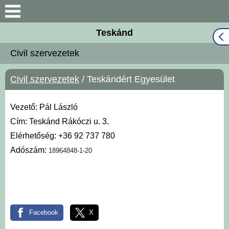
Keresés
Teskánd
Közös Önkormányzati
Civil szervezetek
Hivatal
Civil szervezetek
/ Teskándért Egyesület
Naptár
Választási információk
Vezető: Pál László
Cím: Teskánd Rákóczi u. 3.
Bemutatkozás
Elérhetőség: +36 92 737 780
Adószám:
18964848-1-20
Falutörténet
Hírek
Facebook
X
Önkormányzat