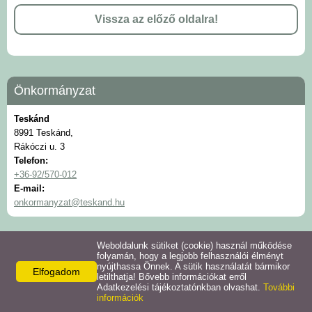
Intézmények
Vissza az előző oldalra!
Pályázatok
Önkormányzat
Galéria
Teskánd
Civil szervezetek
8991 Teskánd,
Rákóczi u. 3
Telefon:
Szolgáltatások
+36-92/570-012
E-mail:
onkormanyzat@teskand.hu
Helyi vállalkozások
Letöltések
Weboldalunk sütiket (cookie) használ működése
folyamán, hogy a legjobb felhasználói élményt
nyújthassa Önnek. A sütik használatát bármikor
Elfogadom
Helyi kiadványok
letilthatja! Bővebb információkat erről
Adatkezelési tájékoztatónkban olvashat.
További
információk