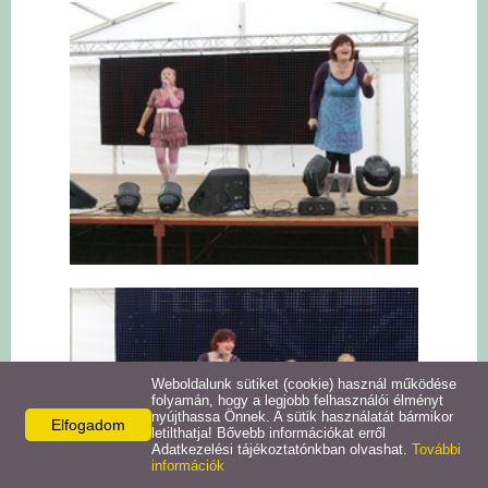
Intézmények
Pályázatok
Galéria
Civil szervezetek
Szolgáltatások
Helyi vállalkozások
Letöltések
Weboldalunk sütiket (cookie) használ működése
folyamán, hogy a legjobb felhasználói élményt
nyújthassa Önnek. A sütik használatát bármikor
Elfogadom
Helyi kiadványok
letilthatja! Bővebb információkat erről
Adatkezelési tájékoztatónkban olvashat.
További
információk