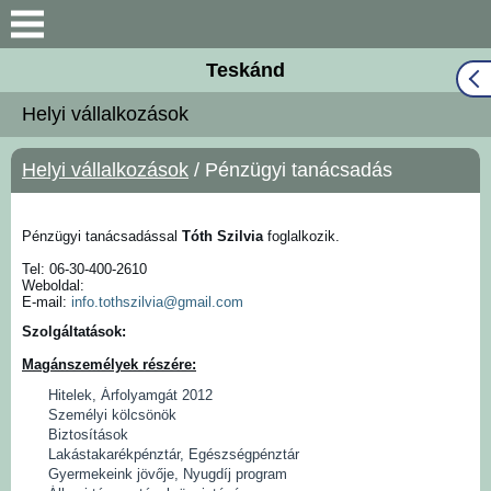
Keresés
Teskánd
Közös Önkormányzati
Helyi vállalkozások
Hivatal
Helyi vállalkozások
/ Pénzügyi tanácsadás
Naptár
Választási információk
Pénzügyi tanácsadással
Tóth Szilvia
foglalkozik.
Tel: 06-30-400-2610
Weboldal:
Bemutatkozás
E-mail:
info.tothszilvia@gmail.com
Szolgáltatások:
Falutörténet
Magánszemélyek részére:
Hitelek, Árfolyamgát 2012
Hírek
Személyi kölcsönök
Biztosítások
Lakástakarékpénztár, Egészségpénztár
Önkormányzat
Gyermekeink jövője, Nyugdíj program