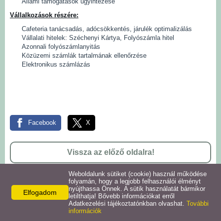
Állami támogatások ügyintézése
Intézmények
Vállalkozások részére:
Cafeteria tanácsadás, adócsökkentés, járulék optimalizálás
Vállalati hitelek: Széchenyi Kártya, Folyószámla hitel
Pályázatok
Azonnali folyószámlanyitás
Közüzemi számlák tartalmának ellenőrzése
Elektronikus számlázás
Galéria
Civil szervezetek
Szolgáltatások
Facebook
X
Helyi vállalkozások
Vissza az előző oldalra!
Letöltések
Weboldalunk sütiket (cookie) használ működése
folyamán, hogy a legjobb felhasználói élményt
nyújthassa Önnek. A sütik használatát bármikor
Elfogadom
Helyi kiadványok
letilthatja! Bővebb információkat erről
Önkormányzat
Adatkezelési tájékoztatónkban olvashat.
További
információk