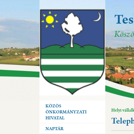
Te
Te
Te
Köszö
Köszö
Köszö
KÖZÖS
Helyi válla
ÖNKORMÁNYZATI
HIVATAL
Telep
NAPTÁR