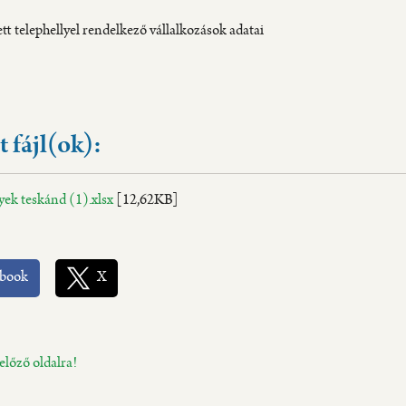
t telephellyel rendelkező vállalkozások adatai
t fájl(ok):
yek teskánd (1).xlsx
[12,62KB]
ebook
X
előző oldalra!