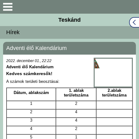
Keresés
Teskánd
Közös Önkormányzati
Hírek
Hivatal
Adventi élő Kalendárium
Naptár
2022. december 01., 22:22
Választási információk
Adventi élő Kalendárium
Kedves számkeresők!
Bemutatkozás
A számok területi beosztásai:
1. ablak
2.ablak
Dátum, ablakszám
területszáma
területszáma
Falutörténet
1
2
2
4
Hírek
3
4
4
2
Önkormányzat
5
1