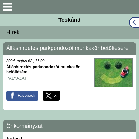
Keresés
Teskánd
Közös Önkormányzati
Hírek
Hivatal
Álláshirdetés parkgondozói munkakör betöltésére
Naptár
2024. május 02., 17:02
Választási információk
Álláshirdetés parkgondozói munkakör
betöltésére
PÁLYÁZAT
Bemutatkozás
Facebook
X
Falutörténet
Hírek
Önkormányzat
Önkormányzat
Teskánd