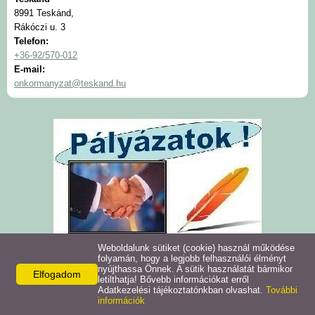
8991 Teskánd,
Intézmények
Rákóczi u. 3
Telefon:
+36-92/570-012
Pályázatok
E-mail:
onkormanyzat@teskand.hu
Galéria
Civil szervezetek
Szolgáltatások
Helyi vállalkozások
Letöltések
Weboldalunk sütiket (cookie) használ működése
folyamán, hogy a legjobb felhasználói élményt
nyújthassa Önnek. A sütik használatát bármikor
Elfogadom
Helyi kiadványok
letilthatja! Bővebb információkat erről
Adatkezelési tájékoztatónkban olvashat.
További
információk