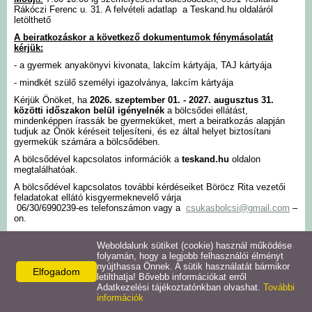
Rákóczi Ferenc u. 31. A felvételi adatlap a Teskand.hu oldaláról
Intézmények
letölthető
A beiratkozáskor a következő dokumentumok fénymásolatát
kérjük:
Pályázatok
- a gyermek anyakönyvi kivonata, lakcím kártyája, TAJ kártyája
- mindkét szülő személyi igazolványa, lakcím kártyája
Galéria
Kérjük Önöket, ha
2026. szeptember 01. - 2027. augusztus 31.
közötti időszakon belül igényelnék
a bölcsődei ellátást,
mindenképpen írassák be gyermeküket, mert a beiratkozás alapján
Civil szervezetek
tudjuk az Önök kéréseit teljesíteni, és ez által helyet biztosítani
gyermekük számára a bölcsődében.
A bölcsődével kapcsolatos információk a
teskand.hu
oldalon
Szolgáltatások
megtalálhatóak.
A bölcsődével kapcsolatos további kérdéseiket Böröcz Rita vezetői
feladatokat ellátó kisgyermeknevelő várja
Helyi vállalkozások
06/30/6990239-es telefonszámon vagy a
csukasbolcsi@gmail.com
–
on.
Letöltések
Weboldalunk sütiket (cookie) használ működése
ADATLAP
folyamán, hogy a legjobb felhasználói élményt
nyújthassa Önnek. A sütik használatát bármikor
Elfogadom
Helyi kiadványok
letilthatja! Bővebb információkat erről
Adatkezelési tájékoztatónkban olvashat.
További
Facebook
X
információk