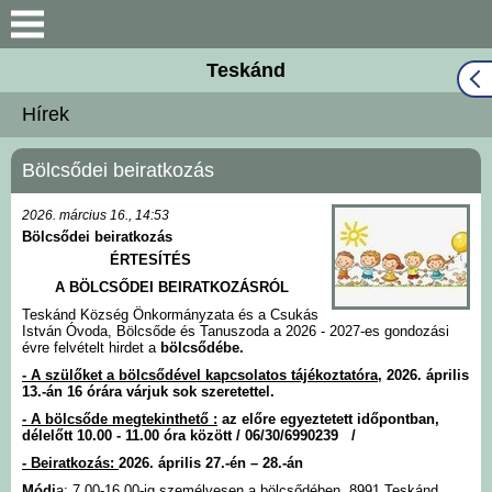
Keresés
Teskánd
Közös Önkormányzati
Hírek
Hivatal
Bölcsődei beiratkozás
Naptár
2026. március 16., 14:53
Választási információk
Bölcsődei beiratkozás
ÉRTESÍTÉS
Bemutatkozás
A
BÖLCSŐDEI
BEIRATKOZÁSRÓL
Teskánd Község Önkormányzata és a Csukás
István Óvoda, Bölcsőde és Tanuszoda a 2026 - 2027-es gondozási
Falutörténet
évre felvételt hirdet a
bölcsődébe.
- A szülőket a bölcsődével kapcsolatos
tájékoztató
ra,
2026.
április
13.-án 16 ór
ára várjuk sok szeretettel.
Hírek
- A bölcsőde megtekinthető :
az előre egyeztetett időpontban,
délelőtt 10.00 - 11.00 óra között / 06/30/6990239 /
Önkormányzat
-
Beiratkozás:
2026. április 27.-én – 28.-án
Módj
a:
7.00-16.00-ig személyesen a bölcsődében, 8991 Teskánd