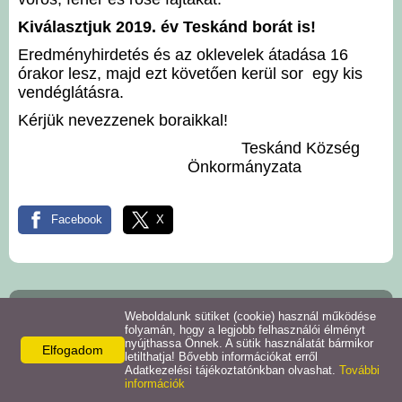
Intézmények
Kiválasztjuk 2019. év Teskánd borát is!
Eredményhirdetés és az oklevelek átadása 16
Pályázatok
órakor lesz, majd ezt követően kerül sor egy kis
vendéglátásra.
Galéria
Kérjük nevezzenek boraikkal!
Teskánd Község
Önkormányzata
Civil szervezetek
Szolgáltatások
Facebook
X
Helyi vállalkozások
Önkormányzat
Letöltések
Weboldalunk sütiket (cookie) használ működése
folyamán, hogy a legjobb felhasználói élményt
nyújthassa Önnek. A sütik használatát bármikor
Teskánd
Elfogadom
Helyi kiadványok
letilthatja! Bővebb információkat erről
8991 Teskánd,
Adatkezelési tájékoztatónkban olvashat.
További
Rákóczi u. 3
információk
Telefon: