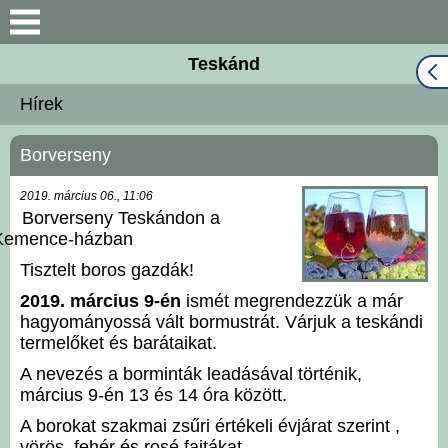
Keresés
Teskánd
Közös Önkormányzati
Hírek
Hivatal
Borverseny
Naptár
2019. március 06., 11:06
Választási információk
Borverseny Teskándon a
Kemence-házban
Bemutatkozás
Tisztelt boros gazdák!
2019. március 9-én
ismét megrendezzük a már
Falutörténet
hagyományossá vált bormustrát. Várjuk a teskándi
termelőket és barátaikat.
Hírek
A nevezés a borminták leadásával történik,
március 9-én 13 és 14 óra között.
Önkormányzat
A borokat szakmai zsűri értékeli évjárat szerint ,
vörös, fehér és rosé fajtákat.