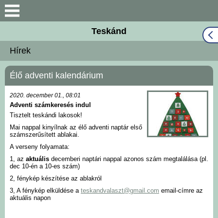
Keresés
Teskánd
Közös Önkormányzati
Hírek
Hivatal
Élő adventi kalendárium
Naptár
2020. december 01., 08:01
Választási információk
Adventi számkeresés indul
Tisztelt teskándi lakosok!
Bemutatkozás
Mai nappal kinyílnak az élő adventi naptár első
számszerűsített ablakai.
A verseny folyamata:
Falutörténet
1, az
aktuális
decemberi naptári nappal azonos szám megtalálása (pl.
dec 10-én a 10-es szám)
2, fénykép készítése az ablakról
Hírek
3, A fénykép elküldése a
teskandvalaszt@gmail.com
email-címre az
aktuális napon
Önkormányzat