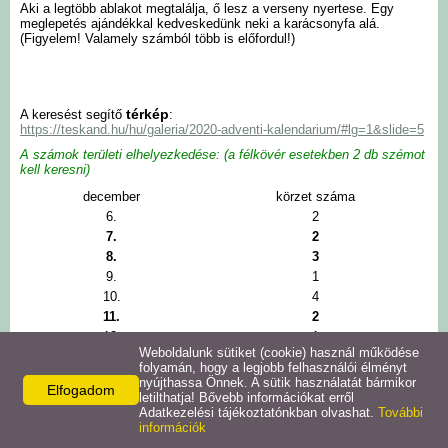
Aki a legtöbb ablakot megtalálja, ő lesz a verseny nyertese. Egy
meglepetés ajándékkal kedveskedünk neki a karácsonyfa alá.
Intézmények
(Figyelem! Valamely számból több is előfordul!)
Pályázatok
térkép
A keresést segítő
:
https://teskand.hu/hu/galeria/2020-adventi-kalendarium/#lg=1&slide=5
Galéria
A számok területi elhelyezkedése: (a félkövér esetekben 2 db szémot
kell keresni)
Civil szervezetek
december
körzet száma
6.
2
7.
2
Szolgáltatások
8.
3
9.
1
Helyi vállalkozások
10.
4
11.
2
12.
1
Letöltések
Weboldalunk sütiket (cookie) használ működése
13.
3
folyamán, hogy a legjobb felhasználói élményt
14.
4
nyújthassa Önnek. A sütik használatát bármikor
Elfogadom
Helyi kiadványok
15.
2
letilthatja! Bővebb információkat erről
Adatkezelési tájékoztatónkban olvashat.
További
16.
4
információk
17.
2