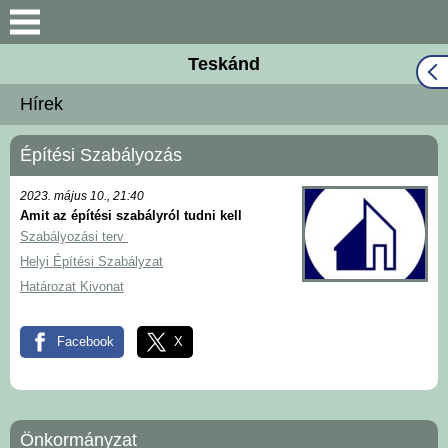
Keresés
Teskánd
Közös Önkormányzati
Hírek
Hivatal
Építési Szabályozás
Naptár
2023. május 10., 21:40
Választási információk
Amit az építési szabályról tudni kell
Szabályozási terv
Bemutatkozás
Helyi Építési Szabályzat
Határozat Kivonat
Falutörténet
Facebook
X
Hírek
Önkormányzat
Önkormányzat