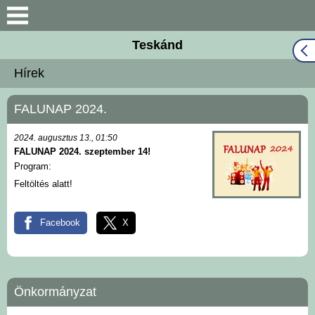
Keresés
Teskánd
Közös Önkormányzati
Hírek
Hivatal
FALUNAP 2024.
Naptár
2024. augusztus 13., 01:50
Választási információk
FALUNAP 2024. szeptember 14!
Program:
Bemutatkozás
Feltöltés alatt!
Falutörténet
Facebook
X
Hírek
Önkormányzat
Önkormányzat