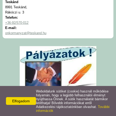
Teskánd
Intézmények
8991 Teskánd,
Rákóczi u. 3
Telefon:
Pályázatok
+36-92/570-012
E-mail:
onkormanyzat@teskand.hu
Galéria
Civil szervezetek
Szolgáltatások
Helyi vállalkozások
Letöltések
Weboldalunk sütiket (cookie) használ működése
folyamán, hogy a legjobb felhasználói élményt
nyújthassa Önnek. A sütik használatát bármikor
Elfogadom
Helyi kiadványok
letilthatja! Bővebb információkat erről
Adatkezelési tájékoztatónkban olvashat.
További
információk