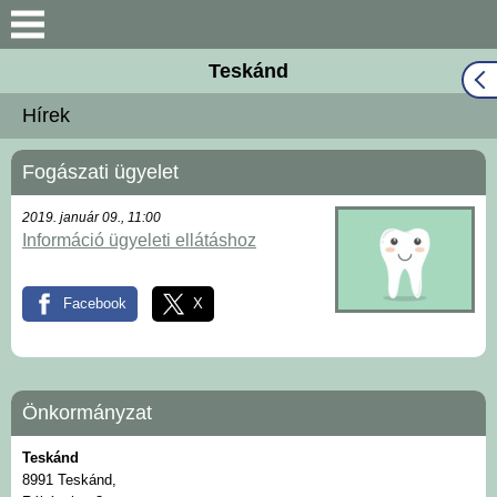
Keresés
Teskánd
Közös Önkormányzati
Hírek
Hivatal
Fogászati ügyelet
Naptár
2019. január 09., 11:00
Választási információk
Információ ügyeleti ellátáshoz
Bemutatkozás
Facebook
X
Falutörténet
Hírek
Önkormányzat
Teskánd
Önkormányzat
8991 Teskánd,