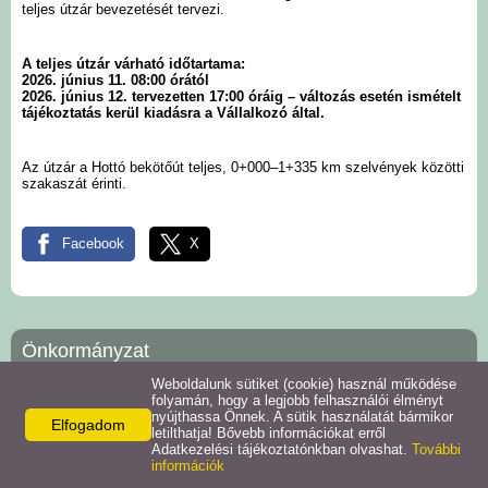
teljes útzár bevezetését tervezi.
Intézmények
A teljes útzár várható időtartama:
2026. június 11. 08:00 órától
Pályázatok
2026. június 12. tervezetten 17:00 óráig – változás esetén ismételt
tájékoztatás kerül kiadásra a Vállalkozó által.
Galéria
Az útzár a Hottó bekötőút teljes, 0+000–1+335 km szelvények közötti
szakaszát érinti.
Civil szervezetek
Facebook
X
Szolgáltatások
Helyi vállalkozások
Önkormányzat
Letöltések
Weboldalunk sütiket (cookie) használ működése
Teskánd
folyamán, hogy a legjobb felhasználói élményt
8991 Teskánd,
nyújthassa Önnek. A sütik használatát bármikor
Elfogadom
Helyi kiadványok
letilthatja! Bővebb információkat erről
Rákóczi u. 3
Adatkezelési tájékoztatónkban olvashat.
További
Telefon:
információk
+36-92/570-012