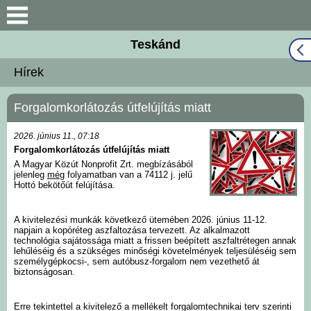
Keresés
Teskánd
Közös Önkormányzati
Hírek
Hivatal
Forgalomkorlátozás útfelújítás miatt
Naptár
2026. június 11., 07:18
Választási információk
Forgalomkorlátozás útfelújítás miatt
A Magyar Közút Nonprofit Zrt. megbízásából
jelenleg
még
folyamatban van a 74112 j. jelű
Bemutatkozás
Hottó bekötőút felújítása.
Falutörténet
A kivitelezési munkák következő ütemében 2026. június 11-12.
napjain a kopóréteg aszfaltozása tervezett. Az alkalmazott
technológia sajátossága miatt a frissen beépített aszfaltrétegen annak
lehűléséig és a szükséges minőségi követelmények teljesüléséig sem
Hírek
személygépkocsi-, sem autóbusz-forgalom nem vezethető át
biztonságosan.
Önkormányzat
Erre tekintettel a kivitelező a mellékelt forgalomtechnikai terv szerinti