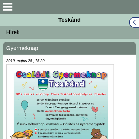
Keresés
Teskánd
Közös Önkormányzati
Hírek
Hivatal
Gyermeknap
Naptár
2019. május 25., 15:20
Választási információk
Bemutatkozás
Falutörténet
Hírek
Önkormányzat