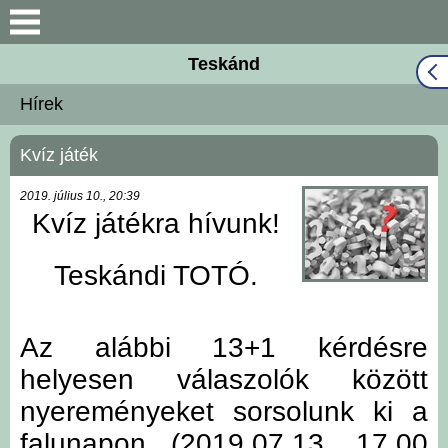
Keresés
Teskánd
Közös Önkormányzati
Hírek
Hivatal
Kvíz játék
Naptár
2019. július 10., 20:39
Választási információk
Kvíz játékra hívunk!
Bemutatkozás
Teskándi TOTÓ.
Falutörténet
Az alábbi 13+1 kérdésre
Hírek
helyesen válaszolók között
nyereményeket sorsolunk ki a
Önkormányzat
falunapon (
2019.07.13. 17,00