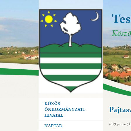
Te
Te
Te
Köszö
Köszö
Köszö
KÖZÖS
Pajtas
ÖNKORMÁNYZATI
HIVATAL
2019. január 31.
NAPTÁR