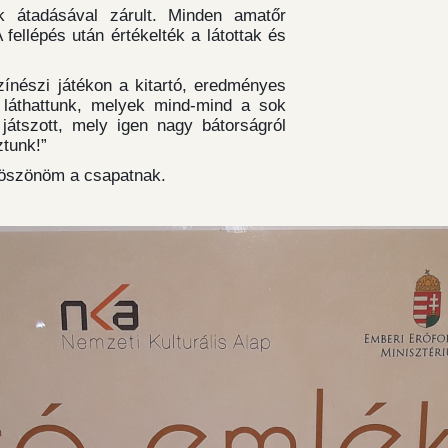
k átadásával zárult. Minden amatőr
fellépés után értékelték a látottak és
színészi játékon a kitartó, eredményes
t láthattunk, melyek mind-mind a sok
 játszott, mely igen nagy bátorságról
ztunk!”
köszönöm a csapatnak.