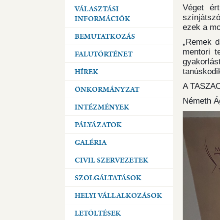
Véget ér
VÁLASZTÁSI
színjátsz
INFORMÁCIÓK
ezek a mon
BEMUTATKOZÁS
„Remek da
mentori t
FALUTÖRTÉNET
gyakorlás
tanúskodi
HÍREK
A TASZACS
ÖNKORMÁNYZAT
Németh Á
INTÉZMÉNYEK
PÁLYÁZATOK
GALÉRIA
CIVIL SZERVEZETEK
SZOLGÁLTATÁSOK
HELYI VÁLLALKOZÁSOK
LETÖLTÉSEK