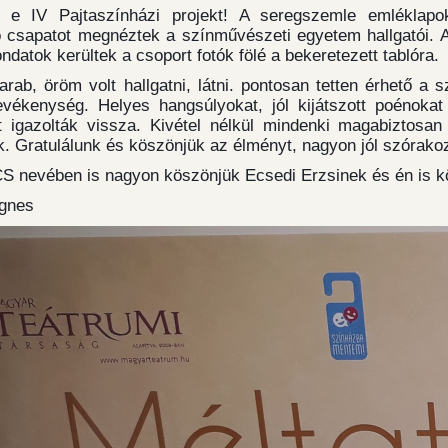
t e IV Pajtaszínházi projekt! A seregszemle emléklapo
ó csapatot megnéztek a színművészeti egyetem hallgatói. A 
datok kerültek a csoport fotók fölé a bekeretezett tablóra.
rab, öröm volt hallgatni, látni. pontosan tetten érhető a 
evékenység. Helyes hangsúlyokat, jól kijátszott poénoka
t igazolták vissza. Kivétel nélkül mindenki magabiztosan
k. Gratulálunk és köszönjük az élményt, nagyon jól szórako
 nevében is nagyon köszönjük Ecsedi Erzsinek és én is 
gnes