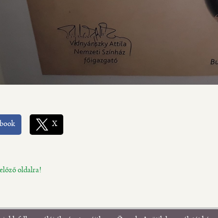
ebook
X
előző oldalra!