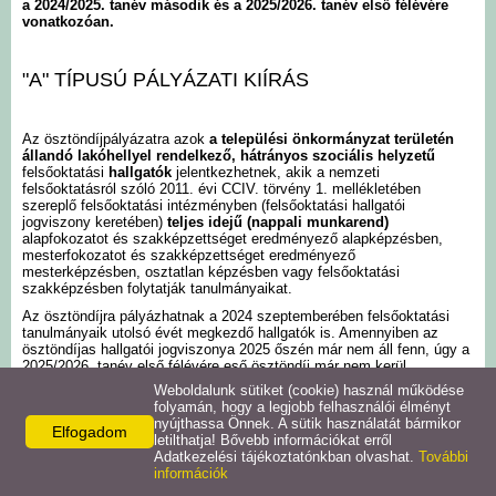
a 2024/2025. tanév második és a 2025/2026. tanév első félévére
vonatkozóan.
Intézmények
"A" TÍPUSÚ PÁLYÁZATI KIÍRÁS
Pályázatok
Az ösztöndíjpályázatra azok
a települési önkormányzat területén
Galéria
állandó lakóhellyel rendelkező,
hátrányos szociális helyzetű
felsőoktatási
hallgatók
jelentkezhetnek, akik a nemzeti
felsőoktatásról szóló 2011. évi CCIV. törvény 1. mellékletében
Civil szervezetek
szereplő felsőoktatási intézményben (felsőoktatási hallgatói
jogviszony keretében)
teljes idejű (nappali munkarend)
alapfokozatot és szakképzettséget eredményező alapképzésben,
mesterfokozatot és szakképzettséget eredményező
Szolgáltatások
mesterképzésben, osztatlan képzésben vagy felsőoktatási
szakképzésben folytatják tanulmányaikat.
Az ösztöndíjra pályázhatnak a 2024 szeptemberében felsőoktatási
Helyi vállalkozások
tanulmányaik utolsó évét megkezdő hallgatók is. Amennyiben az
ösztöndíjas hallgatói jogviszonya 2025 őszén már nem áll fenn, úgy a
2025/2026. tanév első félévére eső ösztöndíj már nem kerül
Letöltések
folyósításra.
Weboldalunk sütiket (cookie) használ működése
folyamán, hogy a legjobb felhasználói élményt
Az ösztöndíjra pályázatot nyújthatnak be azok a hallgatók is, akiknek
nyújthassa Önnek. A sütik használatát bármikor
a hallgatói jogviszonya a felsőoktatási intézményben a pályázás
Elfogadom
Helyi kiadványok
letilthatja! Bővebb információkat erről
időpontjában szünetel. Az ösztöndíj folyósításának feltétele, hogy a
Adatkezelési tájékoztatónkban olvashat.
További
2024/2025. tanév második félévére a beiratkozott hallgató aktív
információk
hallgatói jogviszonnyal rendelkezzen.