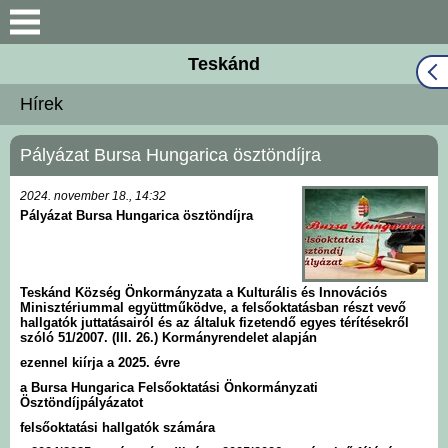
Keresés
Teskánd
Közös Önkormányzati
Hírek
Hivatal
Pályázat Bursa Hungarica ösztöndíjra
Naptár
2024. november 18., 14:32
Választási információk
Pályázat Bursa Hungarica ösztöndíjra
Bemutatkozás
Teskánd Község Önkormányzata a Kulturális és Innovációs
Minisztériummal együttműködve, a felsőoktatásban részt vevő
Falutörténet
hallgatók juttatásairól és az általuk fizetendő egyes térítésekről
szóló 51/2007. (III. 26.) Kormányrendelet alapján
ezennel kiírja a 2025. évre
Hírek
a Bursa Hungarica Felsőoktatási Önkormányzati
Ösztöndíjpályázatot
Önkormányzat
felsőoktatási hallgatók számára