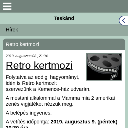
Keresés
Teskánd
Közös Önkormányzati
Hírek
Hivatal
Retro kertmozi
Naptár
2019. augusztus 08., 21:04
Választási információk
Retro kertmozi
Bemutatkozás
Folytatva az eddigi hagyományt,
idén is Retro kertmozit
szervezünk a Kemence-ház udvarán.
Falutörténet
A mostani alkalommal a Mamma mia 2 amerikai
zenés vígjátékot nézzük meg.
Hírek
A belépés ingyenes.
Önkormányzat
A vetítés időpontja:
2019. augusztus 9. (péntek)
20:30 óra