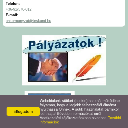
Telefon:
Intézmények
+36-92/570-012
E-mail:
onkormanyzat@teskand.hu
Pályázatok
Galéria
Civil szervezetek
Szolgáltatások
Helyi vállalkozások
Letöltések
Weboldalunk sütiket (cookie) használ működése
folyamán, hogy a legjobb felhasználói élményt
nyújthassa Önnek. A sütik használatát bármikor
Elfogadom
Helyi kiadványok
letilthatja! Bővebb információkat erről
Adatkezelési tájékoztatónkban olvashat.
További
információk