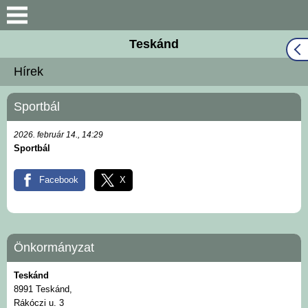
Keresés
Teskánd
Közös Önkormányzati
Hírek
Hivatal
Sportbál
Naptár
2026. február 14., 14:29
Választási információk
Sportbál
Bemutatkozás
Facebook
X
Falutörténet
Önkormányzat
Hírek
Teskánd
8991 Teskánd,
Önkormányzat
Rákóczi u. 3