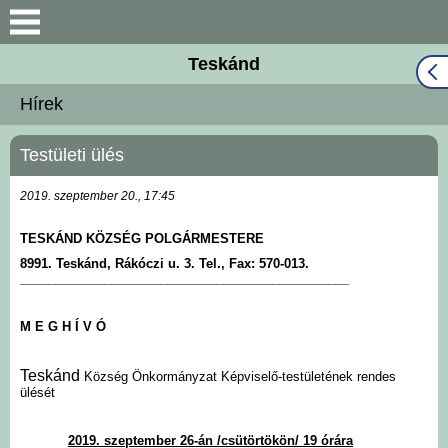
Keresés
Teskánd
Közös Önkormányzati
Hírek
Hivatal
Testületi ülés
Naptár
2019. szeptember 20., 17:45
Választási információk
TESKÁND KÖZSÉG POLGÁRMESTERE
Bemutatkozás
8991. Teskánd, Rákóczi u. 3.
Tel., Fax: 570-013.
_______________________________________________
Falutörténet
M E G H Í V Ó
Hírek
Teskánd
Község Önkormányzat Képviselő-testületének rendes
ülését
Önkormányzat
2019. szeptember 26-án /csütörtökön/ 19 órára