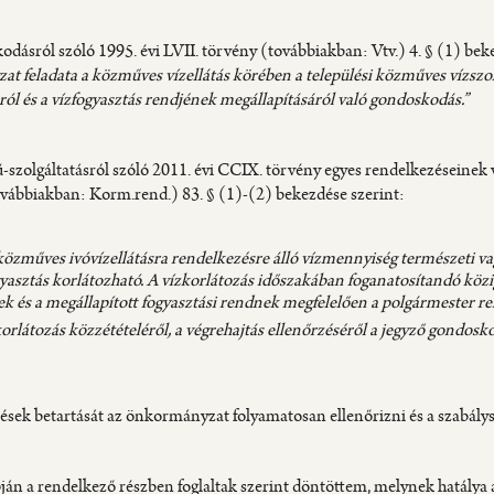
odásról szóló 1995. évi LVII. törvény (továbbiakban: Vtv.) 4. § (1) bek
t feladata a közműves vízellátás körében a települési közműves vízszol
ól és a vízfogyasztás rendjének megállapításáról való gondoskodás.”
-szolgáltatásról szóló 2011. évi CCIX. törvény egyes rendelkezéseinek 
ovábbiakban: Korm.rend.) 83. § (1)-(2) bekezdése szerint:
közműves ivóvízellátásra rendelkezésre álló vízmennyiség természeti va
gyasztás korlátozható. A vízkorlátozás időszakában foganatosítandó közi
k és a megállapított fogyasztási rendnek megfelelően a polgármester ren
orlátozás közzétételéről, a végrehajtás ellenőrzéséről a jegyző gondosk
ések betartását az önkormányzat folyamatosan ellenőrizni és a szabál
ján a rendelkező részben foglaltak szerint döntöttem, melynek hatálya a