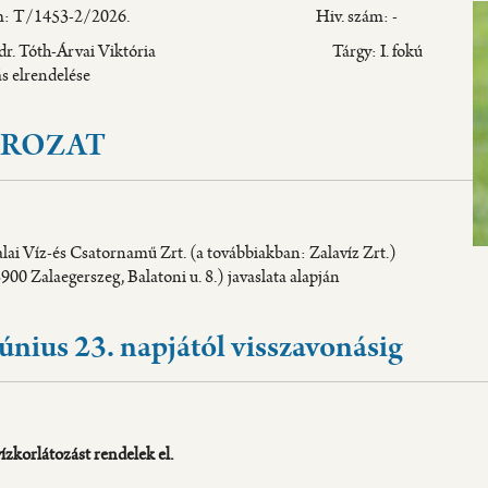
tszám: T/1453-2/2026. Hiv. szám: -
ő: dr. Tóth-Árvai Viktória Tárgy: I. fokú
orlátozás elrendelése
ÁROZAT
lai Víz-és Csatornamű Zrt. (a továbbiakban: Zalavíz Zrt.)
900 Zalaegerszeg, Balatoni u. 8.) javaslata alapján
únius 23. napjától visszavonásig
vízkorlátozást rendelek el.