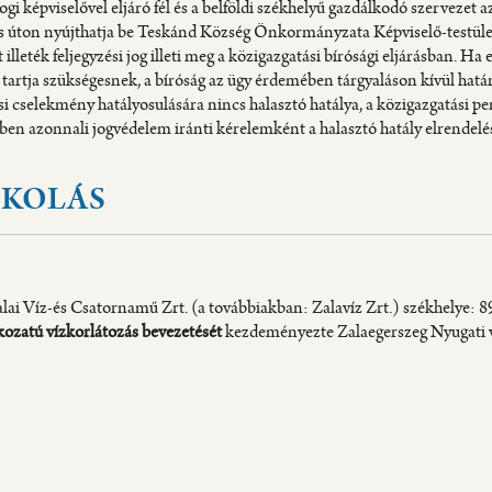
jogi képviselővel eljáró fél és a belföldi székhelyű gazdálkodó szervezet 
s úton nyújthatja be Teskánd Község Önkormányzata Képviselő-testületé
et illeték feljegyzési jog illeti meg a közigazgatási bírósági eljárásban. Ha 
tartja szükségesnek, a bíróság az ügy érdemében tárgyaláson kívül hatá
si cselekmény hatályosulására nincs halasztó hatálya, a közigazgatási 
ben azonnali jogvédelem iránti kérelemként a halasztó hatály elrendelés
OKOLÁS
lai Víz-és Csatornamű Zrt. (a továbbiakban: Zalavíz Zrt.) székhelye: 89
okozatú vízkorlátozás bevezetését
kezdeményezte Zalaegerszeg Nyugati ví