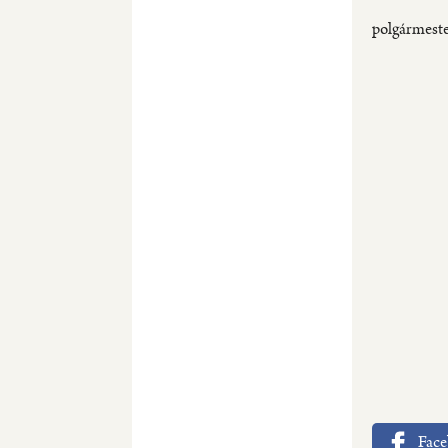
S
polgármest
Fac