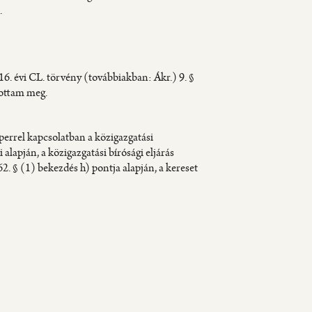
.
16. évi CL. törvény (továbbiakban: Ákr.) 9. §
tottam meg.
 perrel kapcsolatban a közigazgatási
 alapján, a közigazgatási bírósági eljárás
62. § (1) bekezdés h) pontja alapján, a kereset