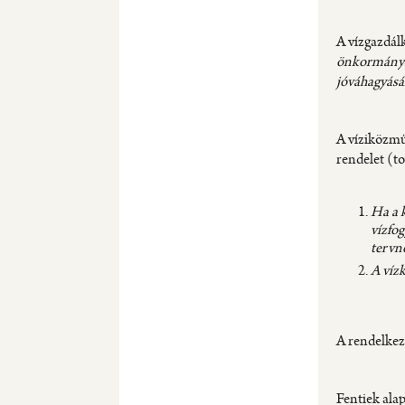
A vízgazdálk
önkormányza
jóváhagyásár
A víziközmű
rendelet (t
Ha a 
vízfo
tervne
A vízk
A rendelkez
Fentiek alap