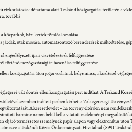
tú vízkorlátozás időtartama alatt Teskánd közigazgatási területén a vízf
ra, továbbá
a közparkok, házi kertek tömlős locsolása
a járdák, utak mosása, automataöntöző berendezések működtetése, g
ól engedélyezett ipari vízvételezések felfüggesztése
ól történő mezőgazdasági felhasználás felfüggesztése
ellen közigazgatási úton jogorvoslatnak helye nincs, a közléssel végleges
 véglegessé vált döntés ellen közigazgatási pert indíthat. A Teskánd K
estületével szemben indított perben kérheti a Zalaegerszegi Törvényszé
gváltoztatását. A keresetlevelet – ha törvény eltérően nem rendelkezik
zámított harminc napon belül kell a vitatott cselekményt megvalósító k
en eljáró természetes személynek papír alapon vagy elektronikus út
k címezve a Teskándi Közös Önkormányzati Hivatalnál (8991 Teskánd, R