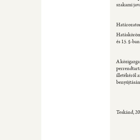
szakami jav
Határozatom 
Hatáskörömet
és 15. §-ban
A közigazgat
perrendtartá
illetékéről 
benyújtásána
Teskánd, 202