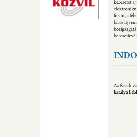
keresetet a 
elektroniku
forint, a fel
bíróság sem 
közigazgatá
keresetlevél
IND
Az Észak-Za
hatályú I. f