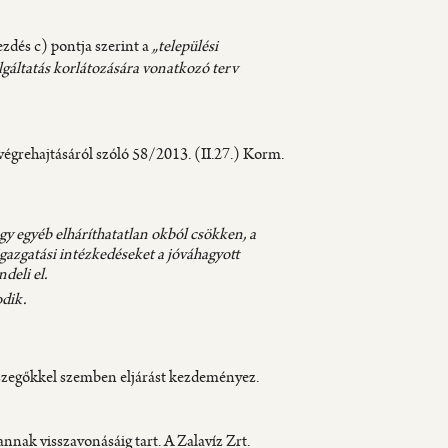
ezdés c) pontja szerint a
„települési
gáltatás korlátozására vonatkozó terv
végrehajtásáról szóló 58/2013. (II.27.) Korm.
gy egyéb elháríthatatlan okból csökken, a
gazgatási intézkedéseket a jóváhagyott
deli el.
odik.
yszegőkkel szemben eljárást kezdeményez.
nnak visszavonásáig tart. A Zalavíz Zrt.