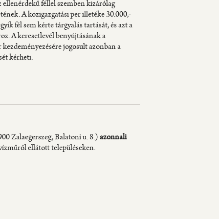
az ellenérdekű féllel szemben kizárólag
nek. A közigazgatási per illetéke 30.000,-
egyik fél sem kérte tárgyalás tartását, és azt a
roz. A keresetlevél benyújtásának a
per kezdeményezésére jogosult azonban a
ét kérheti.
00 Zalaegerszeg, Balatoni u. 8.)
azonnali
zműről ellátott településeken.