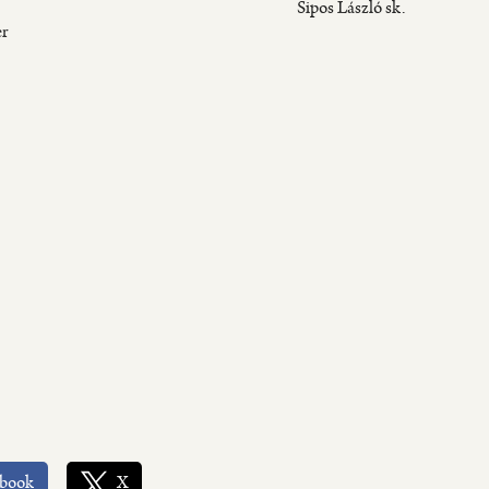
ipos Lász
er
ebook
X