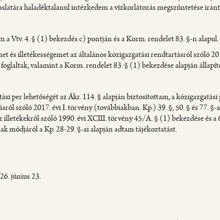
aslatára haladéktalanul intézkedem a vízkorlátozás megszűntetése iránt
a Vtv. 4. § (1) bekezdés c) pontján és a Korm. rendelet 83. §-n alapul.
 és illetékességemet az általános közigazgatási rendtartásról szóló 20
 foglaltak, valamint a Korm. rendelet 83. § (1) bekezdése alapján állapí
ási per lehetőségét az Ákr. 114. § alapján biztosítottam, a közigazgatási
sról szóló 2017. évi I. törvény (továbbiakban. Kp.) 39. §, 50. § és 77. §-ai
az illetékekről szóló 1990. évi XCIII. törvény 45/A. § (1) bekezdése és a 
k módjáról a Kp. 28-29. §-ai alapján adtam tájékoztatást.
6. június 23.