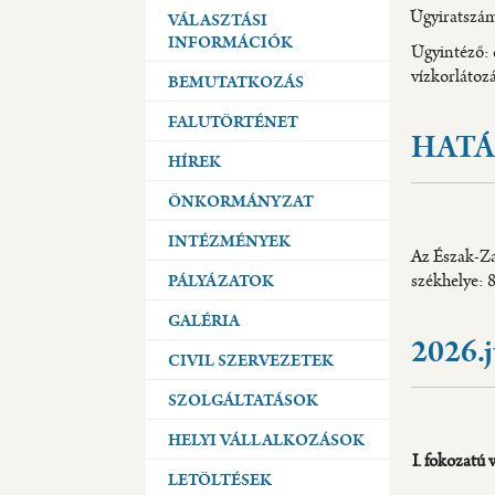
Ügyira
VÁLASZTÁSI
INFORMÁCIÓK
Ügyintéz
vízk
BEMUTATKOZÁS
FALUTÖRTÉNET
HAT
HÍREK
ÖNKORMÁNYZAT
INTÉZMÉNYEK
Az Észak-Za
székhelye: 8
PÁLYÁZATOK
GALÉRIA
2026.j
CIVIL SZERVEZETEK
SZOLGÁLTATÁSOK
HELYI VÁLLALKOZÁSOK
I. fokozatú 
LETÖLTÉSEK