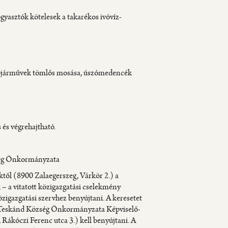
ogyasztók kötelesek a takarékos ivóvíz-
épjárművek tömlős mosása, úszómedencék
 és végrehajtható.
özség Önkormányzata
ktől (8900 Zalaegerszeg, Várkör 2.) a
 – a vitatott közigazgatási cselekmény
özigazgatási szervhez benyújtani. A keresetet
on Teskánd Község Önkormányzata Képviselő-
ákóczi Ferenc utca 3.) kell benyújtani. A