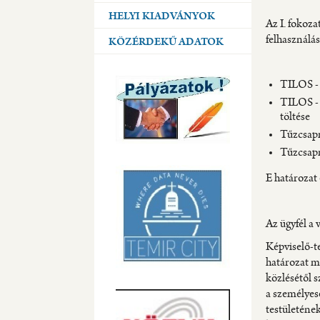
HELYI KIADVÁNYOK
Az I. fokoza
felhasználás
KÖZÉRDEKŰ ADATOK
TILOS - 
TILOS - 
töltése
Tűzcsapr
Tűzcsapr
E határozat 
Az ügyfél a
Képviselő-t
határozat me
közlésétől s
a személyes
testületéne