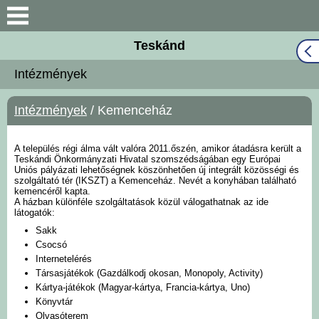
Keresés
Teskánd
Közös Önkormányzati
Intézmények
Hivatal
Intézmények
/ Kemenceház
Naptár
Választási információk
A település régi álma vált valóra 2011.őszén, amikor átadásra került a
Teskándi Önkormányzati Hivatal szomszédságában egy Európai
Uniós pályázati lehetőségnek köszönhetően új integrált közösségi és
szolgáltató tér (IKSZT) a Kemenceház. Nevét a konyhában található
Bemutatkozás
kemencéről kapta.
A házban különféle szolgáltatások közül válogathatnak az ide
látogatók:
Falutörténet
Sakk
Csocsó
Internetelérés
Hírek
Társasjátékok (Gazdálkodj okosan, Monopoly, Activity)
Kártya-játékok (Magyar-kártya, Francia-kártya, Uno)
Önkormányzat
Könyvtár
Olvasóterem