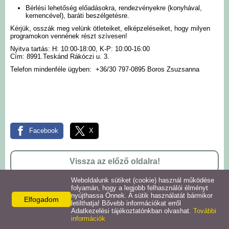
Bérlési lehetőség előadásokra, rendezvényekre (konyhával,
Intézmények
kemencével), baráti beszélgetésre.
Kérjük, osszák meg velünk ötleteiket, elképzeléseiket, hogy milyen
programokon vennének részt szívesen!
Pályázatok
Nyitva tartás: H: 10:00-18:00, K-P: 10:00-16:00
Cím: 8991.Teskánd Rákóczi u. 3.
Galéria
Telefon mindenféle ügyben: +36/30 797-0895 Boros Zsuzsanna
Civil szervezetek
Szolgáltatások
Facebook
X
Helyi vállalkozások
Vissza az előző oldalra!
Letöltések
Weboldalunk sütiket (cookie) használ működése
folyamán, hogy a legjobb felhasználói élményt
nyújthassa Önnek. A sütik használatát bármikor
Elfogadom
Helyi kiadványok
letilthatja! Bővebb információkat erről
Adatkezelési tájékoztatónkban olvashat.
További
Önkormányzat
információk