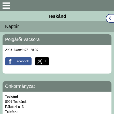
Keresés
Teskánd
Közös Önkormányzati
Naptár
Hivatal
Polgárőr vacsora
Naptár
2026. február 07., 18:00
Választási információk
Facebook
X
Bemutatkozás
Falutörténet
Önkormányzat
Hírek
Teskánd
8991 Teskánd,
Rákóczi u. 3
Önkormányzat
Telefon: