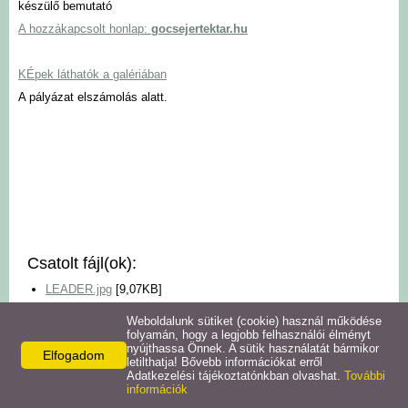
készülő bemutató
Intézmények
A hozzákapcsolt honlap:
gocsejertektar.hu
Pályázatok
KÉpek láthatók a galériában
A pályázat elszámolás alatt.
Galéria
Civil szervezetek
Szolgáltatások
Csatolt fájl(ok):
Helyi vállalkozások
LEADER.jpg
[9,07KB]
Letöltések
Weboldalunk sütiket (cookie) használ működése
folyamán, hogy a legjobb felhasználói élményt
nyújthassa Önnek. A sütik használatát bármikor
Elfogadom
Facebook
X
Helyi kiadványok
letilthatja! Bővebb információkat erről
Adatkezelési tájékoztatónkban olvashat.
További
információk