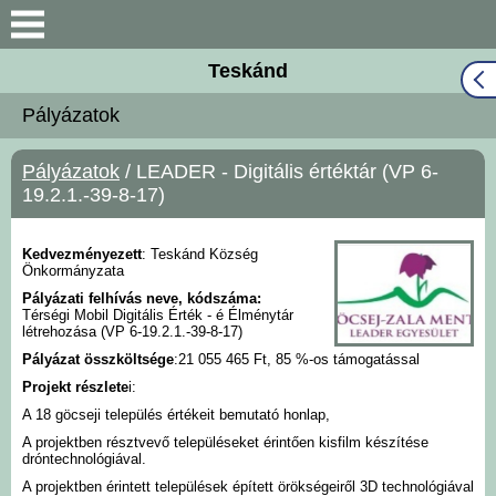
Keresés
Teskánd
Közös Önkormányzati
Pályázatok
Hivatal
Pályázatok
/ LEADER - Digitális értéktár (VP 6-
Naptár
19.2.1.-39-8-17)
Választási információk
Kedvezményezett
: Teskánd Község
Önkormányzata
Bemutatkozás
Pályázati felhívás neve, kódszáma:
Térségi Mobil Digitális Érték - é Élménytár
létrehozása (VP 6-19.2.1.-39-8-17)
Falutörténet
Pályázat összköltsége
:21 055 465 Ft, 85 %-os támogatással
Projekt részlete
i:
Hírek
A 18 göcseji település értékeit bemutató honlap,
A projektben résztvevő településeket érintően kisfilm készítése
dróntechnológiával.
Önkormányzat
A projektben érintett települések épített örökségeiről 3D technológiával