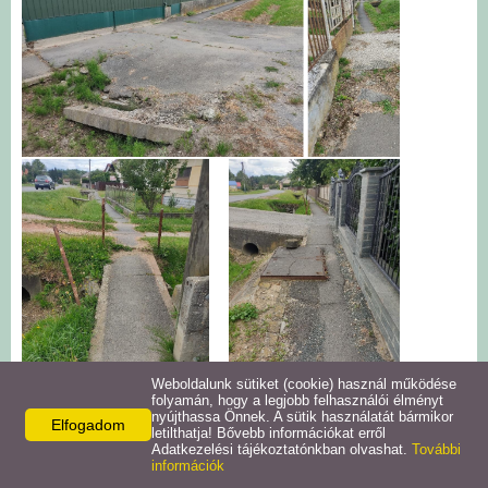
Intézmények
Pályázatok
Galéria
Civil szervezetek
Szolgáltatások
Helyi vállalkozások
Letöltések
Weboldalunk sütiket (cookie) használ működése
folyamán, hogy a legjobb felhasználói élményt
nyújthassa Önnek. A sütik használatát bármikor
Elfogadom
Helyi kiadványok
letilthatja! Bővebb információkat erről
Adatkezelési tájékoztatónkban olvashat.
További
információk