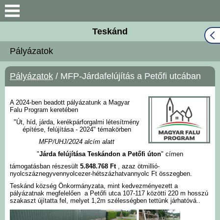
Keresés
Teskánd
Közös Önkormányzati
Pályázatok
Hivatal
Pályázatok
/ MFP-Járdafelújítás a Petőfi utcában
Naptár
Választási információk
A 2024-ben beadott pályázatunk a Magyar
Falu Program keretében
"Út, híd, járda, kerékpárforgalmi létesítmény
Bemutatkozás
építése, felújítása - 2024" témakörben
MFP/UHJ/2024 alcím alatt
"
Járda felújítása Teskándon a Petőfi úton
" címen
Falutörténet
támogatásban részesült
5.848.768 Ft
, azaz ötmillió-
nyolcszáznegyvennyolcezer-hétszázhatvannyolc Ft összegben.
Hírek
Teskánd község Önkormányzata, mint kedvezményezett a
pályázatnak megfelelően a Petőfi utca 107-117 közötti 220 m hosszú
szakaszt újítatta fel, melyet 1,2m szélességben tettünk járhatóvá..
Önkormányzat