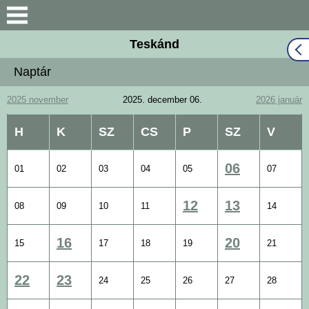
Keresés
Teskánd
Közös Önkormányzati
Naptár
Hivatal
2025 november
2025. december 06.
2026 január
Naptár
H
K
SZ
CS
P
SZ
V
Választási információk
06
01
02
03
04
05
07
Bemutatkozás
12
13
08
09
10
11
14
Falutörténet
16
20
15
17
18
19
21
Hírek
22
23
24
25
26
27
28
Önkormányzat