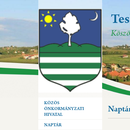
Te
Te
Te
Köszö
Köszö
Köszö
KÖZÖS
Naptá
ÖNKORMÁNYZATI
HIVATAL
NAPTÁR